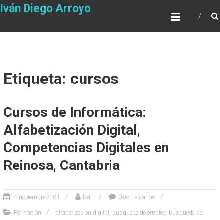
Saltar
Iván Diego Arroyo
al
contenido
Etiqueta: cursos
Cursos de Informática:
Alfabetización Digital,
Competencias Digitales en
Reinosa, Cantabria
4 noviembre 2021
Iván
0 comentarios
,
,
Formación
alfabetizacion digital
busqueda de empleo
busqueda de