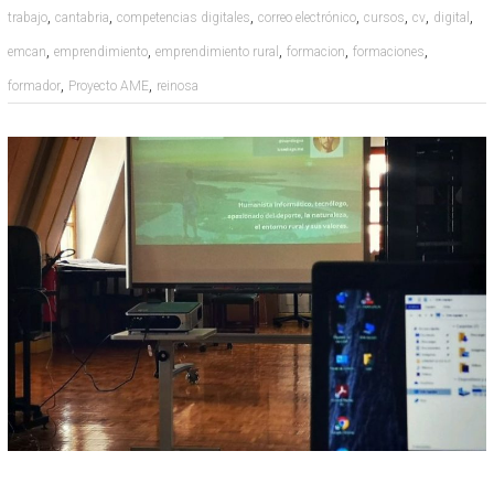
,
,
,
,
,
,
,
trabajo
cantabria
competencias digitales
correo electrónico
cursos
cv
digital
,
,
,
,
,
emcan
emprendimiento
emprendimiento rural
formacion
formaciones
,
,
formador
Proyecto AME
reinosa