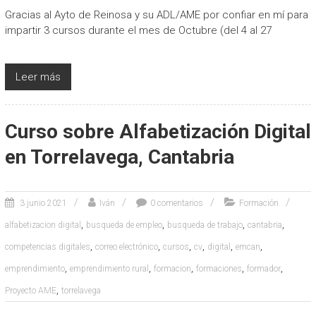
Gracias al Ayto de Reinosa y su ADL/AME por confiar en mí para
impartir 3 cursos durante el mes de Octubre (del 4 al 27
Leer más
Curso sobre Alfabetización Digital
en Torrelavega, Cantabria
3 junio 2021
Iván
0 comentarios
Formación
,
,
,
,
alfabetizacion digital
busqueda de empleo
busqueda de trabajo
cantabria
,
,
,
,
,
,
competencias digitales
correo electrónico
cursos
cv
digital
emcan
,
,
,
,
,
emprendimiento
emprendimiento rural
formacion
formaciones
formador
,
Proyecto AME
torrelavega